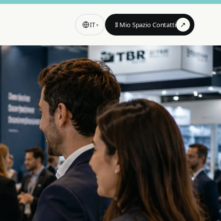
↗
IT
Il Mio Spazio Contatti
▾