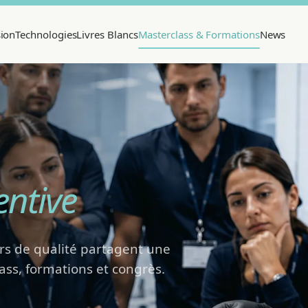
sion
Technologies
Livres Blancs
Masterclass & Formations
News
entive
rs de qualité partagent une
ass, formations et congrès.